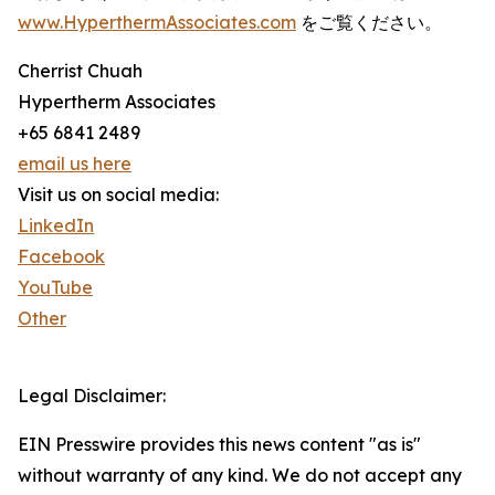
www.HyperthermAssociates.com
をご覧ください。
Cherrist Chuah
Hypertherm Associates
+65 6841 2489
email us here
Visit us on social media:
LinkedIn
Facebook
YouTube
Other
Legal Disclaimer:
EIN Presswire provides this news content "as is"
without warranty of any kind. We do not accept any