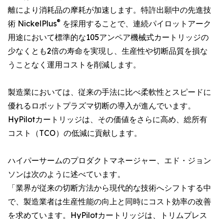
離により消耗品の摩耗が加速します。特許出願中の先進技
®
術 NickelPlus
を採用することで、連続パイロットアーク
用途において標準的な105アンペア機械式カートリッジの
少なくとも2倍の寿命を実現し、生産性や切断品質を損な
うことなく運用コストを削減します。
製造業においては、従来の手法に比べ柔軟性とスピードに
優れるロボットプラズマ切断の導入が進んでいます。
HyPilotカートリッジは、その価値をさらに高め、総所有
コスト（TCO）の低減に貢献します。
ハイパーサームのプロダクトマネージャー、エド・ジョン
ソンは次のように述べています。
「業界が従来の切断方法から現代的な技術へシフトする中
で、製造業者は生産性能の向上と同時にコスト効率の改善
を求めています。HyPilotカートリッジは、トリムプレス